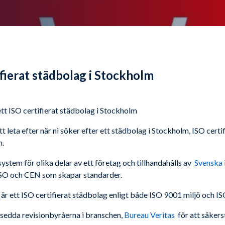
ifierat städbolag i Stockholm
t ISO certifierat städbolag i Stockholm
tt leta efter när ni söker efter ett städbolag i Stockholm, ISO cert
n.
system för olika delar av ett företag och tillhandahålls av
Svenska i
SO och CEN som skapar standarder.
 ett ISO certifierat städbolag enligt både ISO 9001 miljö och IS
nsedda revisionbyråerna i branschen,
Bureau Veritas
för att säkerst