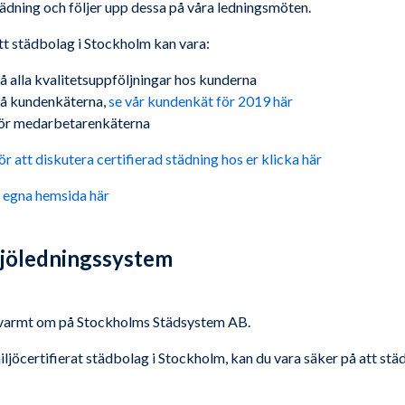
städning och följer upp dessa på våra ledningsmöten.
t städbolag i Stockholm kan vara:
å alla kvalitetsuppföljningar hos kunderna
på kundenkäterna,
se vår kundenkät för 2019 här
ör
medarbetarenkäterna
ör att diskutera certifierad städning hos er klicka här
 egna hemsida här
ljöledningssystem
ar varmt om på Stockholms Städsystem AB.
miljöcertifierat städbolag i Stockholm, kan du vara säker på att stä