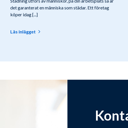
Städning utförs av människor, på din arbetsplats så är
det garanterat en människa som städar. Ett företag
köper idag [...]
Läs inlägget
Kont