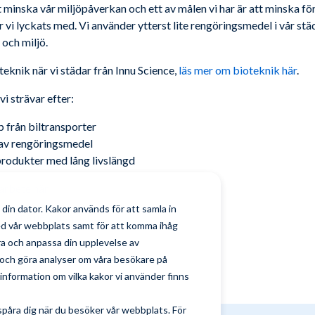
tt minska vår miljöpåverkan och ett av målen vi har är att minska f
vi lyckats med. Vi använder ytterst lite rengöringsmedel i vår stä
 och miljö.
teknik när vi städar från Innu Science,
läs mer om bioteknik här
.
i strävar efter:
 från biltransporter
 av rengöringsmedel
rodukter med lång livslängd
arbete här
din dator. Kakor används för att samla in
S egna hemsida här
ed vår webbplats samt för att komma ihåg
tra och anpassa din upplevelse av
och göra analyser om våra besökare på
nformation om vilka kakor vi använder finns
spåra dig när du besöker vår webbplats. För