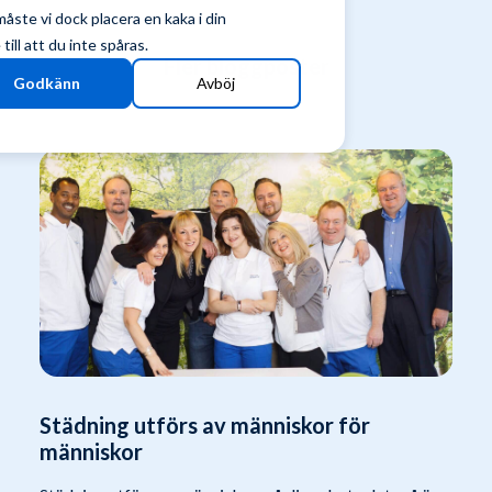
ste vi dock placera en kaka i din
ill att du inte spåras.
Fler bloggposter
Godkänn
Avböj
Städning utförs av människor för
människor