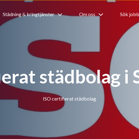
Städning & kringtjänster
Om oss
Sök job
ierat städbolag 
ISO certifierat städbolag