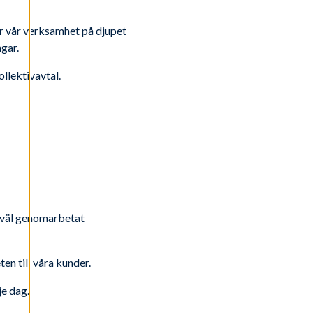
ar vår verksamhet på djupet
ngar.
ollektivavtal.
tt väl genomarbetat
ten till våra kunder.
je dag.