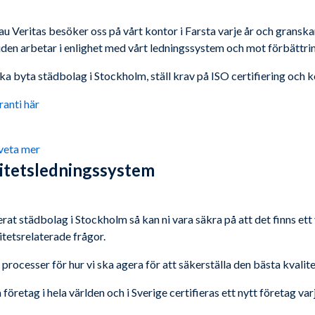
au Veritas besöker oss på vårt kontor i Farsta varje år och gransk
 tiden arbetar i enlighet med vårt ledningssystem och mot förbättri
 ska byta städbolag i Stockholm, ställ krav på ISO certifiering och k
anti här
 veta mer
litetsledningssystem
fierat städbolag i Stockholm så kan ni vara säkra på att det finns e
itetsrelaterade frågor.
 processer för hur vi ska agera för att säkerställa den bästa kvalite
retag i hela världen och i Sverige certifieras ett nytt företag var