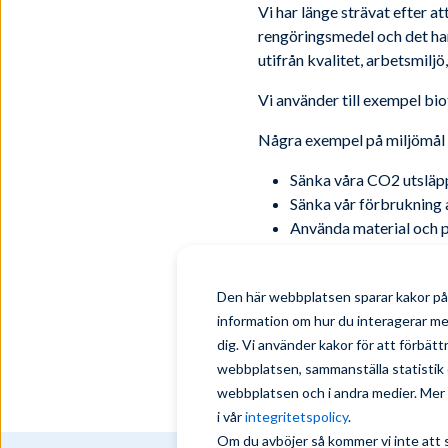
Vi har länge strävat efter a
rengöringsmedel och det har 
utifrån kvalitet, arbetsmiljö,
Vi använder till exempel bio
Några exempel på miljömål v
Sänka våra CO2 utsläpp
Sänka vår förbrukning
Använda material och p
Läs gärna mer om vårt miljö
Den här webbplatsen sparar kakor på 
Läs mer om ISO 14001 på SI
information om hur du interagerar m
dig. Vi använder kakor för att förbät
webbplatsen, sammanställa statistik 
webbplatsen och i andra medier. Mer i
i vår
integritetspolicy
.
Om du avböjer så kommer vi inte att 