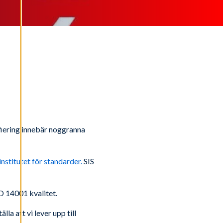
ifiering innebär noggranna
nstitutet för standarder.
SIS
O 14001 kvalitet.
älla att vi lever upp till