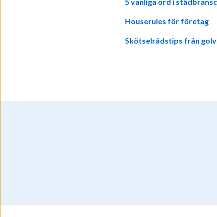
5 vanliga ord i städbrans
Houserules för företag
Skötselrådstips från gol