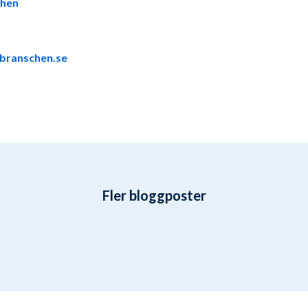
chen
vbranschen.se
Fler bloggposter