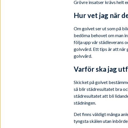
Grövre insatser krävs helt e
Hur vet jag när d
Om golvet ser ut som på bild
bedöma behovet om man inte 
följa upp vår städleverans o
golvvård. Ett tips är att när
golvvård.
Varför ska jag ut
Skicket på golvet bestämmer 
så blir städresultatet bra o
städresultatet att bli lidan
städningen.
Det finns väldigt många anle
tyngsta skälen utan inbörde