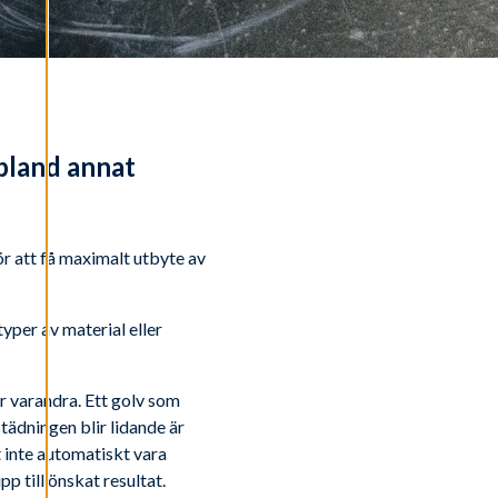
 bland annat
ör att få maximalt utbyte av
yper av material eller
r varandra. Ett golv som
 städningen blir lidande är
 inte automatiskt vara
p till önskat resultat.