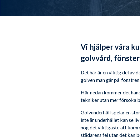
Vi hjälper våra k
golvvård, fönste
Det här är en viktig del av
golven man går på, fönstren
Här nedan kommer det handla
tekniker utan mer försöka b
Golvunderhåll spelar en sto
inte är underhållet kan se li
nog det viktigaste att komm
städarens fel utan det kan b