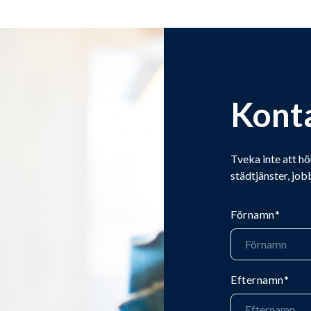
Kont
Tveka inte att hö
städtjänster, job
Förnamn
*
Efternamn
*