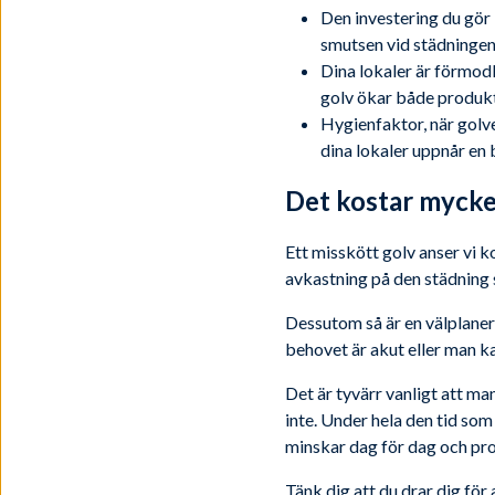
Den investering du gör 
smutsen vid städningen
Dina lokaler är förmodli
golv ökar både produkti
Hygienfaktor, när golve
dina lokaler uppnår en 
Det kostar mycke
Ett misskött golv anser vi k
avkastning på den städning 
Dessutom så är en välplaner
behovet är akut eller man kan
Det är tyvärr vanligt att m
inte. Under hela den tid so
minskar dag för dag och pro
Tänk dig att du drar dig för a