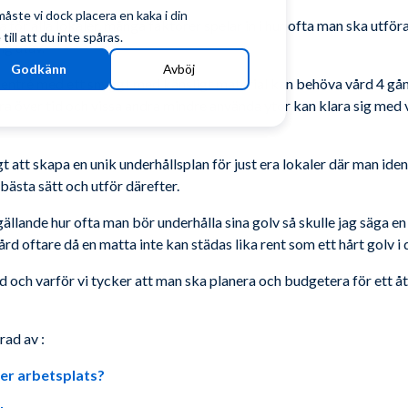
ste vi dock placera en kaka i din
a för alla lokaler, många faktorer spelar in i hur ofta man ska utför
ill att du inte spåras.
g utav.
Godkänn
Avböj
d entré med ett snyggt med känsligt material kan behöva vård 4 gång
era över tid och vissa andra mindre använda ytor kan klara sig med 
gt att skapa en unik underhållsplan för just era lokaler där man iden
bästa sätt och utför därefter.
 gällande hur ofta man bör underhålla sina golv så skulle jag säga e
vård oftare då en matta inte kan städas lika rent som ett hårt golv i
rd och varför vi tycker att man ska planera och budgetera för ett
rad av :
 er arbetsplats?