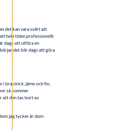
en det kan vara svårt att
t hela tiden professionellt
är dags att utföra en
 börjar det blir dags att göra
i bra skick, jämn och fin,
repor så kommer
r att den tas bort av
v dom jag tycker är dom