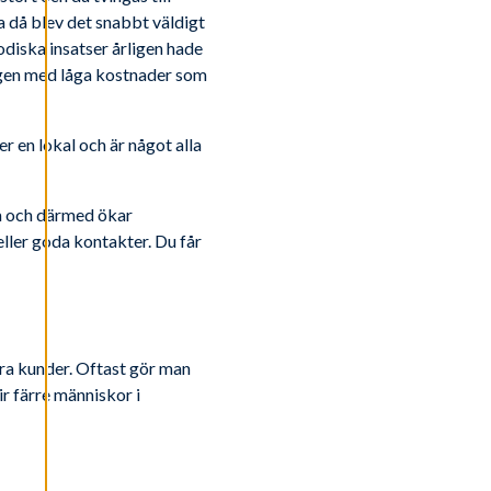
 då blev det snabbt väldigt
odiska insatser årligen hade
 igen med låga kostnader som
r en lokal och är något alla
bba och därmed ökar
eller goda kontakter. Du får
våra kunder. Oftast gör man
ir färre människor i