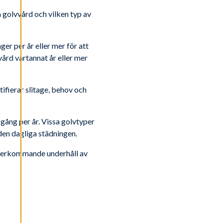
a golvvård och vilken typ av
er per år eller mer för att
vård vartannat år eller mer
tifierar slitage, behov och
n gång per år. Vissa golvtyper
 den dagliga städningen.
 återkommande underhåll av