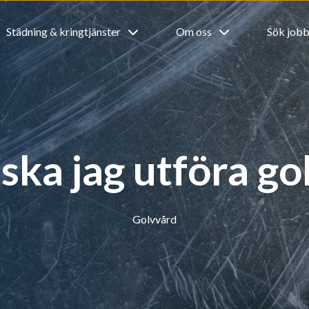
Städning & kringtjänster
Om oss
Sök job
ska jag utföra g
Golvvård