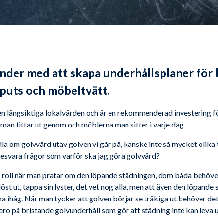
under med att skapa underhållsplaner för
rputs och möbeltvätt.
 den långsiktiga lokalvården och är en rekommenderad investering f
 man tittar ut genom och möblerna man sitter i varje dag.
 om golvvård utav golven vi går på, kanske inte så mycket olika t
esvara frågor som varför ska jag göra golvvård?
r roll när man pratar om den löpande städningen, dom båda behöve
vlöst ut, tappa sin lyster, det vet nog alla, men att även den löpande
a ihåg. När man tycker att golven börjar se tråkiga ut behöver det
ero på bristande golvunderhåll som gör att städning inte kan leva up