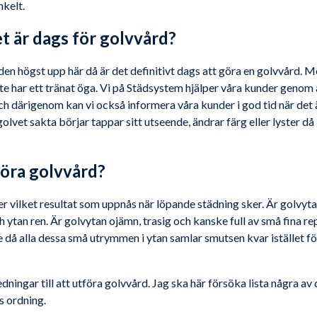
nkelt.
et är dags för golvvård?
en högst upp här då är det definitivt dags att göra en golvvård. M
har ett tränat öga. Vi på Städsystem hjälper våra kunder genom at
ch därigenom kan vi också informera våra kunder i god tid när det 
 golvet sakta börjar tappar sitt utseende, ändrar färg eller lyster då
föra golvvård?
vilket resultat som uppnås när löpande städning sker. Är golvytan 
ch ytan ren. Är golvytan ojämn, trasig och kanske full av små fina 
de då alla dessa små utrymmen i ytan samlar smutsen kvar istället fö
dningar till att utföra golvvård. Jag ska här försöka lista några a
s ordning.