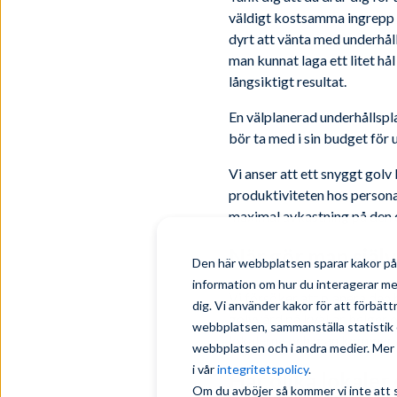
väldigt kostsamma ingrepp f
dyrt att vänta med underhål
man kunnat laga ett litet hå
långsiktigt resultat.
En välplanerad underhållspla
bör ta med i sin budget för
Vi anser att ett snyggt golv
produktiviteten hos persona
maximal avkastning på den d
När gör man själ
Den här webbplatsen sparar kakor på 
information om hur du interagerar m
Vi försöker att planera den 
dig. Vi använder kakor för att förbät
golvvård på kvällar, helger 
webbplatsen, sammanställa statistik 
lokalerna och man kommer å
webbplatsen och i andra medier. Mer i
i vår
integritetspolicy
.
Har olika lokaler
Om du avböjer så kommer vi inte att 