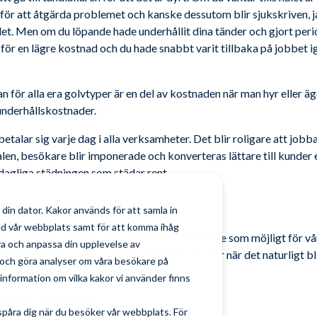
ör att åtgärda problemet och kanske dessutom blir sjukskriven, ja
let. Men om du löpande hade underhållit dina tänder och gjort peri
l för en lägre kostnad och du hade snabbt varit tillbaka på jobbet
n för alla era golvtyper är en del av kostnaden när man hyr eller äge
 underhållskostnader.
 betalar sig varje dag i alla verksamheter. Det blir roligare att jo
len, besökare blir imponerade och konverteras lättare till kunder 
agliga städningen som städar rent.
va golvvården?
din dator. Kakor används för att samla in
ed vår webbplats samt för att komma ihåg
här typen av insatser så att dom ska störa så lite som möjligt för 
tra och anpassa din upplevelse av
och nätter eller under sommar/jul semestertider när det naturligt bl
och göra analyser om våra besökare på
t ytorna lättare kanske även dagtid.
nformation om vilka kakor vi använder finns
 olika behov?
spåra dig när du besöker vår webbplats. För