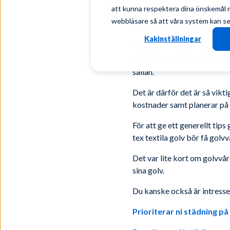
att kunna respektera dina önskemål må
Behovet av underhåll är olik
webbläsare så att våra system kan se t
yt-skydd man ska använda si
Kakinställningar
Ett golv i en högt trafikera
hållas i gott skick och fung
sällan.
Det är därför det är så vikti
kostnader samt planerar på 
För att ge ett generellt tips
tex textila golv bör få golv
Det var lite kort om golvvå
sina golv.
Du kanske också är intresse
Prioriterar ni städning på