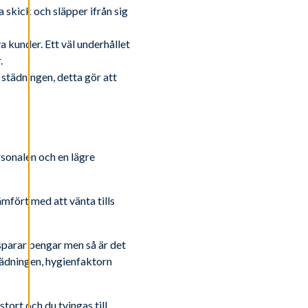
 skick och släpper ifrån sig
a kunder. Ett väl underhållet
.
 städningen, detta gör att
rsonalen och en lägre
mfört med att vänta tills
sparar pengar men så är det
tädningen, hygienfaktorn
stort och du tvingas till