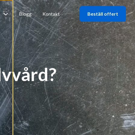
b
Blogg
Kontakt
Beställ offert
olvvård?