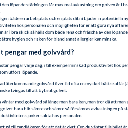
i den löpande städningen får maximal avkastning om golven är i bra
.
gen både en arbetsplats och en plats dit ni bjuder in potentiella ny
viteten hos personalen och möjligheten för er att göra nya affärer
n är i bra skick så hålls dom både rena och fräscha av den löpande
bättre hygien och risken för bland annat allergier kan minska.
t pengar med golvvård?
ostar pengar varje dag, i till exempel minskad produktivitet hos pe
som utförs löpande.
ad återkommande golvvård över tid ofta en mycket bättre affär jä
ske tvingas till att byta ut golvet.
an väntar med golvvård så länge man bara kan, man tror då att man 
m golvet bara blir sämre och sämre så försämras avkastningen på s
duktiviteten sjunker sakta hos personalen.
tt gå till tandläkaren för att det är dyrt. Om du väntar tills hålet är 