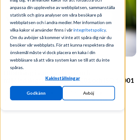
anpassa din upplevelse av webbplatsen, sammanställa
statistik och göra analyser om våra besökare på
webbplatsen och i andra medier. Mer information om
vilka kakor vi använder finns i vår
integritetspolicy
.
Om du avböjer så kommer vi inte att spåra dig när du
besöker vår webbplats. För att kunna respektera dina
önskemål måste vi dock placera en kaka i din
webbläsare så att våra system kan se till att du inte
spåras.
Utbildning i vårt kvalitets- och
Kakinställningar
miljöledningssystem, ISO 9001 och ISO 14001
ISO-utbildning ingår i grundutbildningen och ges även
Godkänn
Avböj
återkommande vid den årliga vidareutbildningen.