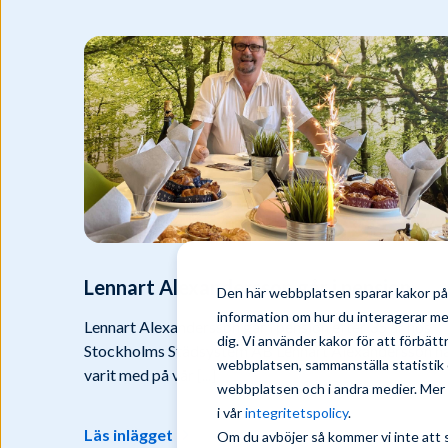
Lennart Alexandersson går i pension
Den här webbplatsen sparar kakor på 
information om hur du interagerar m
Lennart Alexandersson går i pension efter 35 år hos
dig. Vi använder kakor för att förbät
Stockholms Städsystem AB Lennart Alexandersson h
webbplatsen, sammanställa statistik 
varit med på vår [...]
webbplatsen och i andra medier. Mer i
i vår
integritetspolicy
.
Läs inlägget
Om du avböjer så kommer vi inte att 