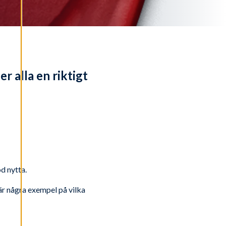
r alla en riktigt
d nytta.
 är några exempel på vilka