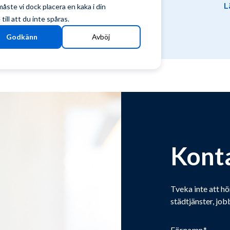
Läs inlägget
L
ste vi dock placera en kaka i din
ill att du inte spåras.
Godkänn
Avböj
Kont
Tveka inte att hö
städtjänster, job
Förnamn
*