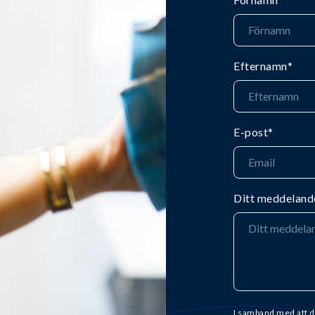
Efternamn
*
E-post
*
Ditt meddeland
I samband med att d