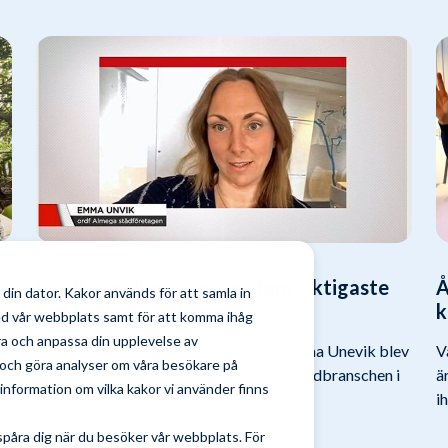
Städbranschen är en av dom viktigaste
Å
din dator. Kakor används för att samla in
branscherna just nu
k
ed vår webbplats samt för att komma ihåg
tra och anpassa din upplevelse av
ar
Städbranschen i Coronakris Vår VD Emma Unevik blev
V
och göra analyser om våra besökare på
intervjuad i TV4 i veckan gällande att städbranschen i
ä
nformation om vilka kakor vi använder finns
coronakrisen. [...]
ih
spåra dig när du besöker vår webbplats. För