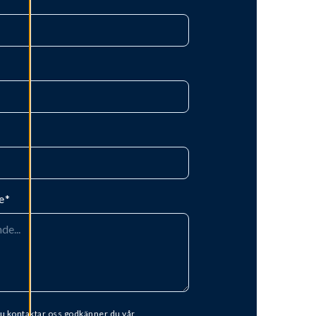
e
*
u kontaktar oss godkänner du vår