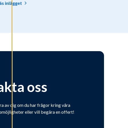
äs inlägget
akta oss
ra av dig om du har frågor kring våra
bmöjligheter eller vill begära en offert!