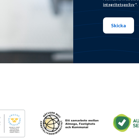
integritetspolicy
*.