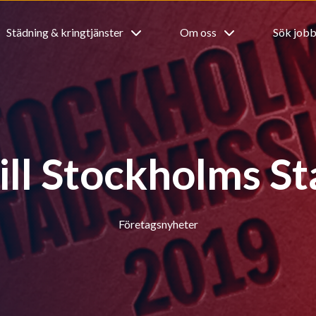
Städning & kringtjänster
Om oss
Sök job
ill Stockholms S
Företagsnyheter