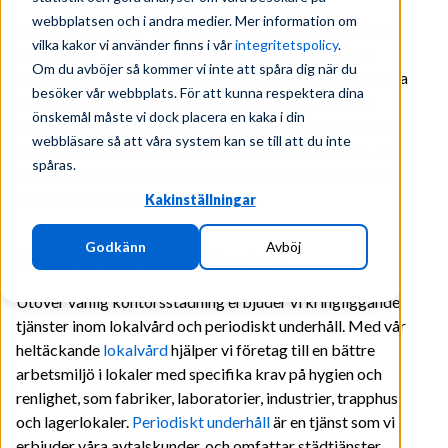
webbplatsen och i andra medier. Mer information om
Hur ofta ett kontor behöver städas beror på hur många
vilka kakor vi använder finns i vår
integritetspolicy
.
som arbetar där. Kontorsstäd bör utföras så ofta att
Om du avböjer så kommer vi inte att spåra dig när du
kontoret alltid upplevs rent och välstädat. För att nå detta
besöker vår webbplats. För att kunna respektera dina
mål krävs rätt insatser vid rätt tid och att städningen
önskemål måste vi dock placera en kaka i din
utförs av välutbildad personal med ett öga för detaljer.
webbläsare så att våra system kan se till att du inte
Beroende på lokalstorlek, omfattning och önskemål, kan
spåras.
det behövas kontorsstäd varje dag, flera gånger i veckan
eller någon enstaka gång per vecka.
Kakinställningar
Godkänn
Avböj
Städar ni mer än bara kontor?
Utöver vanlig kontorsstädning erbjuder vi kringliggande
tjänster inom lokalvård och periodiskt underhåll. Med vår
heltäckande
lokalvård
hjälper vi företag till en bättre
arbetsmiljö i lokaler med specifika krav på hygien och
renlighet, som fabriker, laboratorier, industrier, trapphus
och lagerlokaler.
Periodiskt underhåll
är en tjänst som vi
erbjuder våra avtalskunder, och omfattar städtjänster