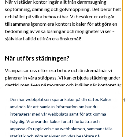
När vi städar kontor ingår allt från dammsugning,
soptömning, damning och golvmoppning. Det beror helt
och hållet på vilka behov ni har. Vi besöker er och går
tillsammans igenom era kontorslokaler för att göra en
bedömning av vilka lösningar och möjligheter vi ser –
självklart alltid utifrån era önskemål!
När utförs städningen?
Vi anpassar oss efter era behov och önskemål när vi
planerar in våra städpass. Vi kan erbjuda städning under
dagtid, men även på morgnar och kvällar när kontoret är
tomt. Om ni önskar kontorsstädning på helger eller röda
Den här webbplatsen sparar kakor på din dator. Kakor
kalenderdagar löser vi även det. För vissa kunder städar vi
används för att samla in information om hur du
på årets alla dagar. Vi erbjuder även kontorsstäd under
interagerar med vår webbplats samt för att komma
nattetid.
ihåg dig. Vi använder kakor för att förbättra och
anpassa din upplevelse av webbplatsen, sammanställa
Hur ofta behöver kontoret städas?
statistik och göra analyser om våra besökare på