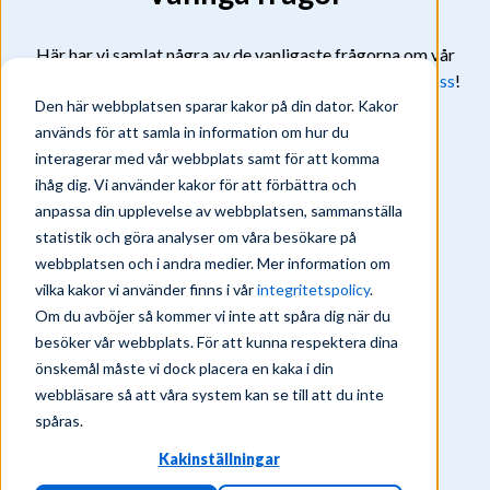
Här har vi samlat några av de vanligaste frågorna om vår
lokalvård. Har du fler frågor? Tveka inte att
kontakta oss
!
Den här webbplatsen sparar kakor på din dator. Kakor
används för att samla in information om hur du
interagerar med vår webbplats samt för att komma
ihåg dig. Vi använder kakor för att förbättra och
anpassa din upplevelse av webbplatsen, sammanställa
statistik och göra analyser om våra besökare på
webbplatsen och i andra medier. Mer information om
Vad är lokalvård?
vilka kakor vi använder finns i vår
integritetspolicy
.
Om du avböjer så kommer vi inte att spåra dig när du
Lokalvård är den städning som syftar till att städa och
besöker vår webbplats. För att kunna respektera dina
rengöra offentliga miljöer, fabriker, kontor och andra
önskemål måste vi dock placera en kaka i din
liknande miljöer. Till skillnad från vår
kontorsstädning
,
webbläsare så att våra system kan se till att du inte
utförs lokalvård inte enbart på kontor, utan även i andra
spåras.
miljöer där människor arbetar, som laboratorier,
Kakinställningar
industribyggnader, sjukhus, lagerlokaler, bibliotek,