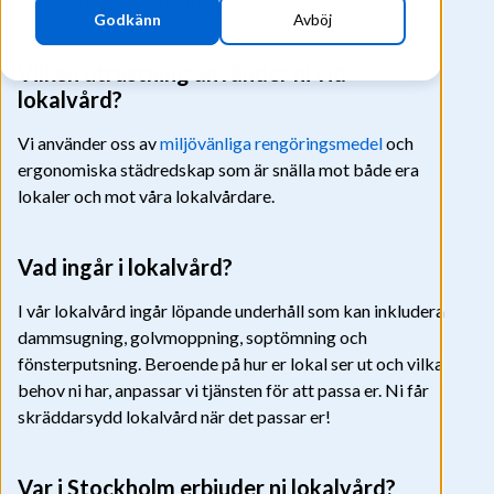
kärnkraftverk och trapphus.
Godkänn
Avböj
Vilken utrustning använder ni vid
lokalvård?
Vi använder oss av
miljövänliga rengöringsmedel
och
ergonomiska städredskap som är snälla mot både era
lokaler och mot våra lokalvårdare.
Vad ingår i lokalvård?
I vår lokalvård ingår löpande underhåll som kan inkludera
dammsugning, golvmoppning, soptömning och
fönsterputsning. Beroende på hur er lokal ser ut och vilka
behov ni har, anpassar vi tjänsten för att passa er. Ni får
skräddarsydd lokalvård när det passar er!
Var i Stockholm erbjuder ni lokalvård?