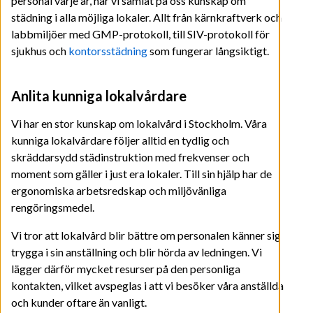
personal varje år, har vi samlat på oss kunskap om
städning i alla möjliga lokaler. Allt från kärnkraftverk och
labbmiljöer med GMP-protokoll, till SIV-protokoll för
sjukhus och
kontorsstädning
som fungerar långsiktigt.
Anlita kunniga lokalvårdare
Vi har en stor kunskap om lokalvård i Stockholm. Våra
kunniga lokalvårdare följer alltid en tydlig och
skräddarsydd städinstruktion med frekvenser och
moment som gäller i just era lokaler. Till sin hjälp har de
ergonomiska arbetsredskap och miljövänliga
rengöringsmedel.
Vi tror att lokalvård blir bättre om personalen känner sig
trygga i sin anställning och blir hörda av ledningen. Vi
lägger därför mycket resurser på den personliga
kontakten, vilket avspeglas i att vi besöker våra anställda
och kunder oftare än vanligt.