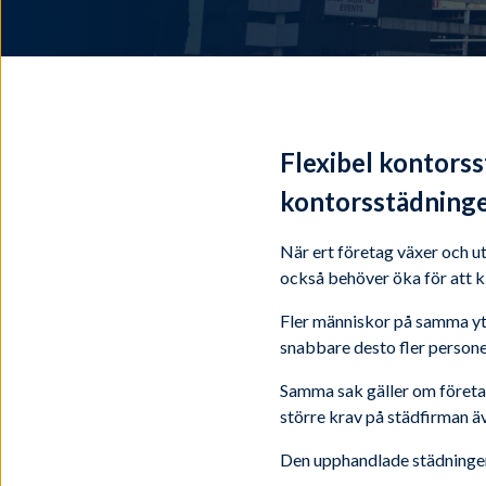
Flexibel kontorss
kontorsstädninge
När ert företag växer och ut
också behöver öka för att k
Fler människor på samma yta
snabbare desto fler persone
Samma sak gäller om företage
större krav på städfirman ä
Den upphandlade städningen k