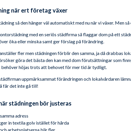
ning när ert företag växer
 städning så den hänger väl automatiskt med nu när vi växer. Men så en
kontorstädning med en seriös städfirma så flaggar dom på ett stä
över öka eller minska samt ger förslag på förändring.
 anställer fler men städningen förblir den samma, ja då drabbas lok
försöker göra det bästa den kan med dom förutsättningar som finns,
t behöver höjas trots att behovet för mer tid är tydligt.
ns städfirman uppmärksammat förändringen och lokalvårdaren lämna
 får det inte gå till!
 när städningen bör justeras
å samma adress
er in textila golv istället för hårda
ch arbetsplatserna blir fler