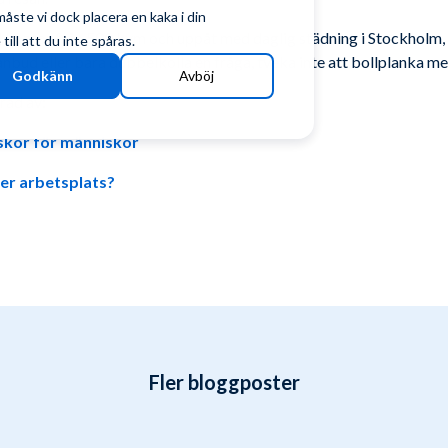
ste vi dock placera en kaka i din
ed kontor från 500 kvm och uppåt med daglig städning i Stockholm, vi
ill att du inte spåras.
nbud eller bara dubbelkolla en fråga, tveka inte att bollplanka med 
Godkänn
Avböj
rad av:
skor för människor
 er arbetsplats?
Fler bloggposter