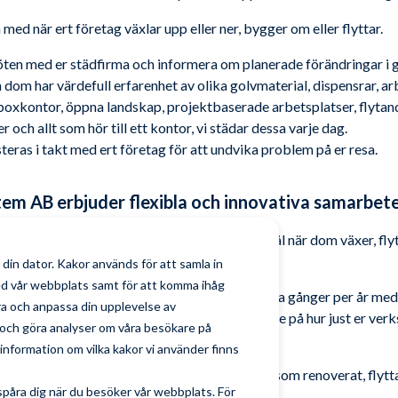
ed när ert företag växlar upp eller ner, bygger om eller flyttar.
möten med er städfirma och informera om planerade förändringar i g
 dom har värdefull erfarenhet av olika golvmaterial, dispensrar, ar
oxkontor, öppna landskap, projektbaserade arbetsplatser, flytande
och allt som hör till ett kontor, vi städar dessa varje dag.
usteras i takt med ert företag för att undvika problem på er resa.
em AB erbjuder flexibla och innovativa samarbet
exibla vi kan för att möta våra kunders önskemål när dom växer, flyt
alitet så långt det går!
din dator. Kakor används för att samla in
ed vår webbplats samt för att komma ihåg
aler löpande samt aktivt bokar städmöten flera gånger per år med
tra och anpassa din upplevelse av
kalvårdare på plats så håller vi oss uppdaterade på hur just er ver
och göra analyser om våra besökare på
å er resa framåt.
nformation om vilka kakor vi använder finns
v städbranschen, sedan 1968
, och vi har kunder som renoverat, flytt
spåra dig när du besöker vår webbplats. För
a resan.