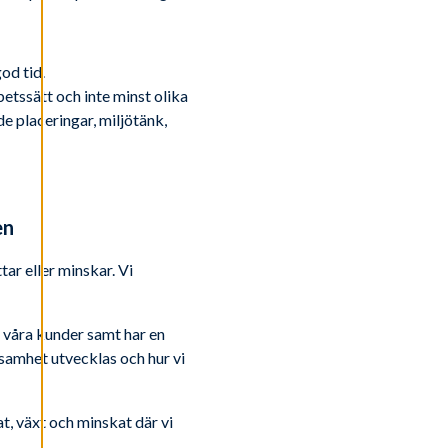
od tid.
betssätt och inte minst olika
 placeringar, miljötänk,
en
tar eller minskar. Vi
 våra kunder samt har en
ksamhet utvecklas och hur vi
at, växt och minskat där vi