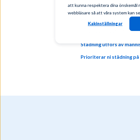
att kunna respektera dina önskemål må
Vi riktar oss till företag m
webbläsare så att våra system kan se t
gällande lokalvård, ett städa
Kakinställningar
Du kanske också är intresse
Städning utförs av männi
Prioriterar ni städning på