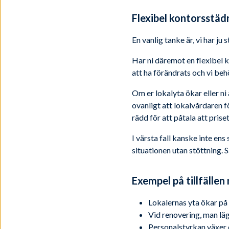
Flexibel kontorsstäd
En vanlig tanke är, vi har ju
Har ni däremot en flexibel 
att ha förändrats och vi beh
Om er lokalyta ökar eller ni
ovanligt att lokalvårdaren 
rädd för att påtala att prise
I värsta fall kanske inte e
situationen utan stöttning. Så
Exempel på tillfällen
Lokalernas yta ökar p
Vid renovering, man lägg
Personalstyrkan växer o