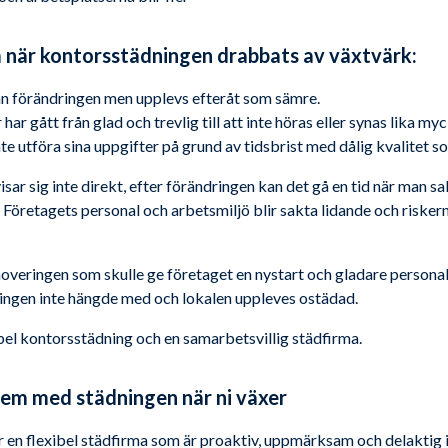
när kontorsstädningen drabbats av växtvärk:
an förändringen men upplevs efteråt som sämre.
r gått från glad och trevlig till att inte höras eller synas lika myc
te utföra sina uppgifter på grund av tidsbrist med dålig kvalitet so
ar sig inte direkt, efter förändringen kan det gå en tid när man s
 Företagets personal och arbetsmiljö blir sakta lidande och riske
noveringen som skulle ge företaget en nystart och gladare personal
ingen inte hängde med och lokalen uppleves ostädad.
ibel kontorsstädning och en samarbetsvillig städfirma.
lem med städningen när ni växer
ar en flexibel städfirma som är proaktiv, uppmärksam och delaktig i