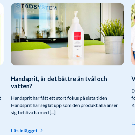
Handsprit, är det bättre än tvål och
V
vatten?
E
t
Handsprit har fått ett stort fokus på sista tiden
f
Handsprit har seglat upp som den produkt alla anser
K
sig behöva ha med [...]
L
Läs inlägget