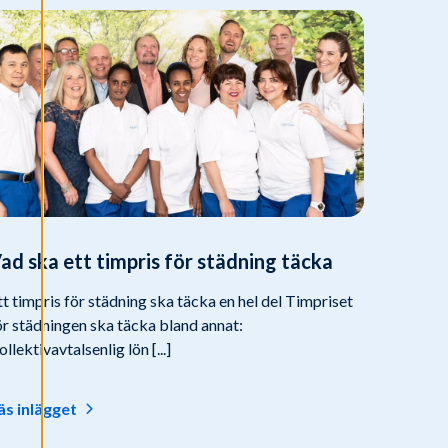
ad ska ett timpris för städning täcka
tt timpris för städning ska täcka en hel del Timpriset
ör städningen ska täcka bland annat:
ollektivavtalsenlig lön [...]
äs inlägget