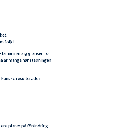
ket.
m följd.
akta närmar sig gränsen för
rna är många när städningen
 kanske resulterade i
 era planer på förändring.