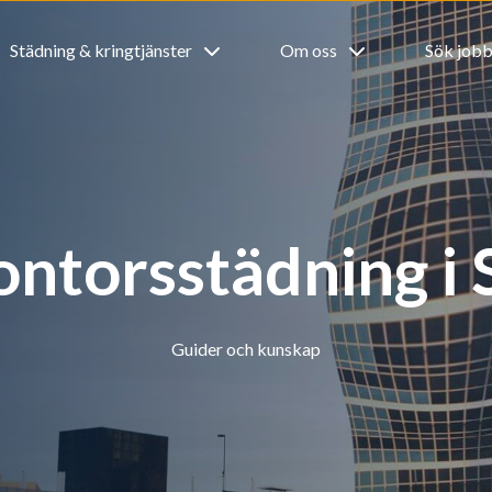
Städning & kringtjänster
Om oss
Sök job
kontorsstädning i
Guider och kunskap