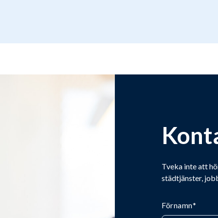
Kont
Tveka inte att hö
städtjänster, job
Förnamn
*