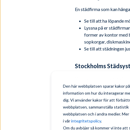
En städfirma som kan hänga m
Se till att ha löpande 
Lyssna på er städfirman
former av kontor med b
sopkorgar, diskmaskiner 
Se till att städningen j
Stockholms Städsyst
Vi försöker alltid vara så fl
levererar service med hög kv
Den här webbplatsen sparar kakor på 
information om hur du interagerar m
Eftersom vi besöker era lok
dig. Vi använder kakor för att förbät
dialog med våra anställda lo
webbplatsen, sammanställa statistik 
på bästa sätt kan stötta er p
webbplatsen och i andra medier. Mer i
i vår
integritetspolicy
.
Vi har en lång erfarenhet a
Om du avböjer så kommer vi inte att 
har varit ett stöd genom hel