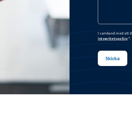
I samband med att d
integritetspolicy
*.