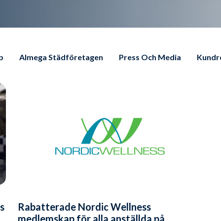
p
Almega Städföretagen
Press Och Media
Kundr
s
Rabatterade Nordic Wellness
medlemskap för alla anställda på...