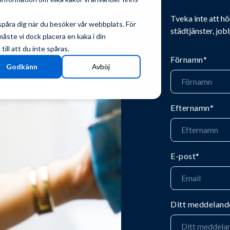
Tveka inte att hö
spåra dig när du besöker vår webbplats. För
städtjänster, job
ste vi dock placera en kaka i din
ill att du inte spåras.
Förnamn
*
Godkänn
Avböj
Efternamn
*
E-post
*
Ditt meddeland