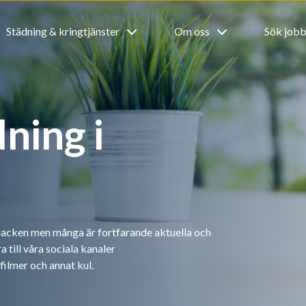
Städning & kringtjänster
Om oss
Sök job
ning i
 nacken men många är fortfarande aktuella och
 till våra sociala kanaler
filmer och annat kul.