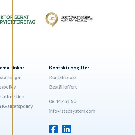
mma länkar
Kontaktuppgifter
ställningar
Kontakta oss
tspolicy
Beställ offert
åsarfunktion
08 447 51 50
 Kvalitetspolicy
info@stadsystem.com