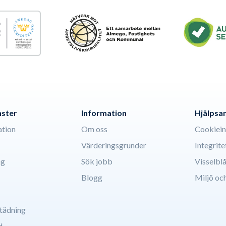
nster
Information
Hjälpsa
ation
Om oss
Cookiein
Värderingsgrunder
Integrite
ng
Sök jobb
Visselbl
Blogg
Miljö och
tädning
d