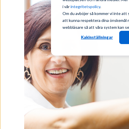
i vår
integritetspolicy
.
Om du avböjer så kommer vi inte att 
att kunna respektera dina önskemål må
webbläsare så att våra system kan se t
Kakinställningar