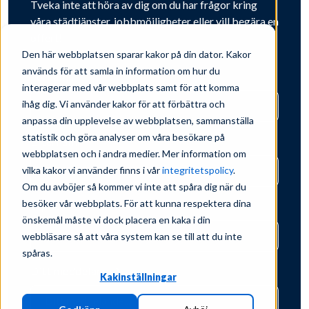
Tveka inte att höra av dig om du har frågor kring
våra städtjänster, jobbmöjligheter eller vill begära en
offert!
Den här webbplatsen sparar kakor på din dator. Kakor
används för att samla in information om hur du
Förnamn
*
interagerar med vår webbplats samt för att komma
ihåg dig. Vi använder kakor för att förbättra och
anpassa din upplevelse av webbplatsen, sammanställa
statistik och göra analyser om våra besökare på
Efternamn
*
webbplatsen och i andra medier. Mer information om
vilka kakor vi använder finns i vår
integritetspolicy
.
Om du avböjer så kommer vi inte att spåra dig när du
besöker vår webbplats. För att kunna respektera dina
E-post
*
önskemål måste vi dock placera en kaka i din
webbläsare så att våra system kan se till att du inte
spåras.
Ditt meddelande
*
Kakinställningar