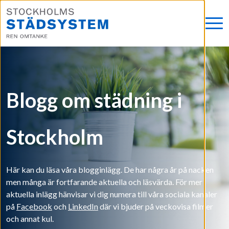
Blogg om städning i
Stockholm
Här kan du läsa våra blogginlägg. De har några år på nacken
men många är fortfarande aktuella och läsvärda. För mer
aktuella inlägg hänvisar vi dig numera till våra sociala kanaler
på
Facebook
och
LinkedIn
där vi bjuder på veckovisa filmer
och annat kul.