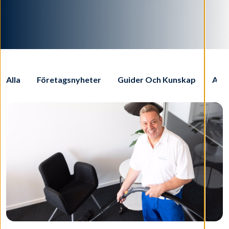
Alla
Företagsnyheter
Guider Och Kunskap
Alm