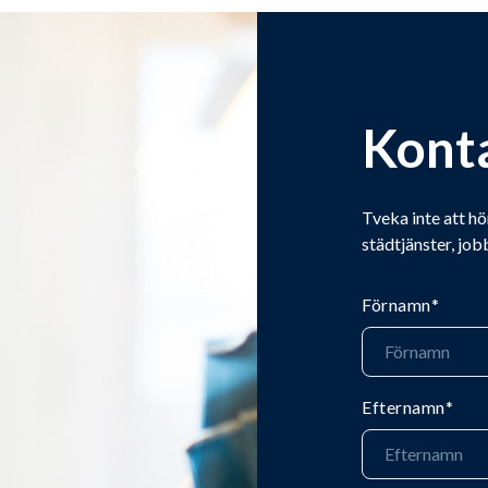
Kont
Tveka inte att hö
städtjänster, job
Förnamn
*
Efternamn
*