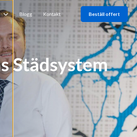
b
Blogg
Kontakt
Beställ offert
ms Städsystem