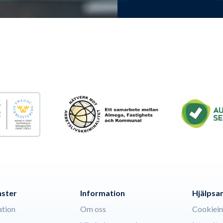
nster
Information
Hjälpsa
ation
Om oss
Cookiein