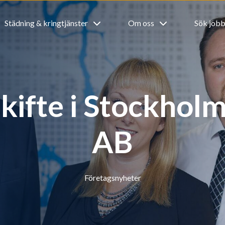
Städning & kringtjänster
Om oss
Sök job
kifte i Stockhol
AB
Företagsnyheter