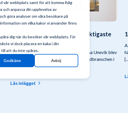
ed vår webbplats samt för att komma ihåg
tra och anpassa din upplevelse av
och göra analyser om våra besökare på
nformation om vilka kakor vi använder finns
Städbranschen är en av dom viktigaste
1
spåra dig när du besöker vår webbplats. För
branscherna just nu
ste vi dock placera en kaka i din
A
ill att du inte spåras.
ar
Städbranschen i Coronakris Vår VD Emma Unevik blev
h
intervjuad i TV4 i veckan gällande att städbranschen i
[..
Godkänn
Avböj
coronakrisen. [...]
L
Läs inlägget