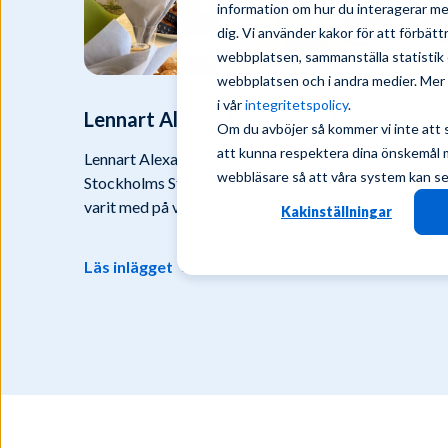
information om hur du interagerar m
dig. Vi använder kakor för att förbät
webbplatsen, sammanställa statistik 
webbplatsen och i andra medier. Mer i
i vår
integritetspolicy
.
Lennart Alexandersson går i pension
Om du avböjer så kommer vi inte att 
att kunna respektera dina önskemål må
Lennart Alexandersson går i pension efter 35 år hos
webbläsare så att våra system kan se t
Stockholms Städsystem AB Lennart Alexandersson h
varit med på vår [...]
Kakinställningar
Läs inlägget