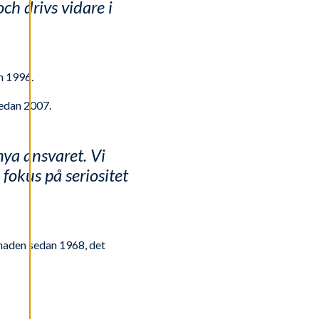
ch drivs vidare i
n 1996.
sedan 2007.
nya ansvaret. Vi
fokus på seriositet
knaden sedan 1968, det