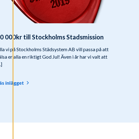
0 000kr till Stockholms Stadsmission
lla vi på Stockholms Städsystem AB vill passa på att
älsa er alla en riktigt God Jul! Även i år har vi valt att
.]
äs inlägget