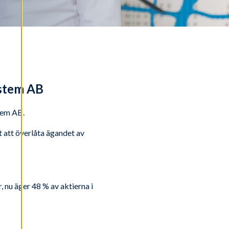
ystem AB
tem AB.
 att överlåta ägandet av
nu äger 48 % av aktierna i