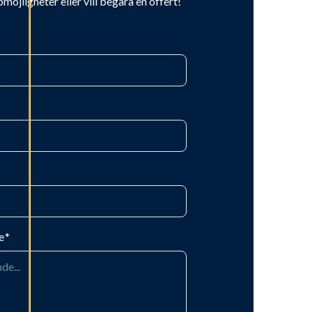
bmöjligheter eller vill begära en offert!
e
*