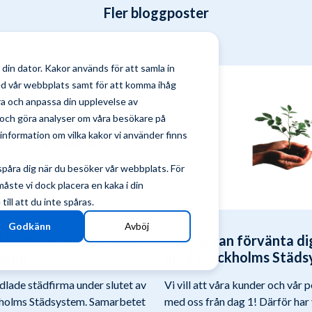
Fler bloggposter
din dator. Kakor används för att samla in
ed vår webbplats samt för att komma ihåg
tra och anpassa din upplevelse av
och göra analyser om våra besökare på
nformation om vilka kakor vi använder finns
spåra dig när du besöker vår webbplats. För
ste vi dock placera en kaka i din
ill att du inte spåras.
Godkänn
Avböj
 Nordic är fortfarande
Vad du kan förvänta dig
lms...
med Stockholms Städs
lade städfirma under slutet av
Vi vill att våra kunder och vår 
ckholms Städsystem. Samarbetet
med oss från dag 1! Därför har v