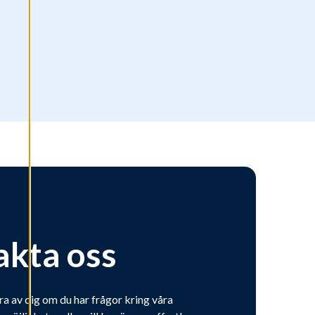
akta oss
ra av dig om du har frågor kring våra