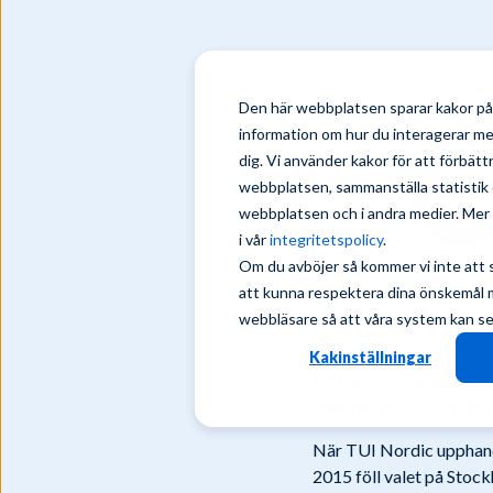
Den här webbplatsen sparar kakor på 
information om hur du interagerar m
dig. Vi använder kakor för att förbät
webbplatsen, sammanställa statistik 
webbplatsen och i andra medier. Mer i
i vår
integritetspolicy
.
Om du avböjer så kommer vi inte att 
att kunna respektera dina önskemål må
webbläsare så att våra system kan se t
Kakinställningar
Ett år senare: TUI
nöjda med Stockho
När TUI Nordic upphand
2015 föll valet på Sto