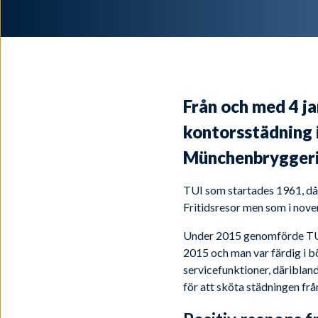
Från och med 4 j
kontorsstädning 
Münchenbryggeri
TUI som startades 1961, då 
Fritidsresor men som i nov
Under 2015 genomförde TUI 
2015 och man var färdig i b
servicefunktioner, däribla
för att sköta städningen fr