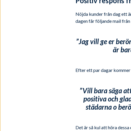
Positiv respons f
Nöjda kunder från dag ett är
dagen får följande mail frå
”Jag vill ge er ber
är bar
Efter ett par dagar kommer 
”Vill bara säga at
positiva och gla
städarna o be
Det är så kul att höra dessa