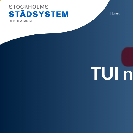
Hem
TUI n