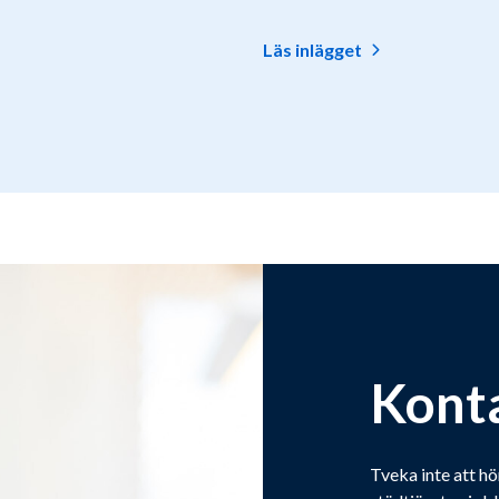
Läs inlägget
Kont
Tveka inte att hö