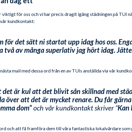
rån dag ett
 viktigt för oss och vi har precis dragit igång städningen på TUI när
n vår kundkontakt:
öm för det sätt ni startat upp idag hos oss. E
a två av många superlativ jag hört idag. Jätte
nästa mail med dessa ord från en av TUIs anställda via vår kundko
t det är kul att det blivit sån skillnad med s
da över att det är mycket renare. Du får gärna 
römma dom”
och vår kundkontakt skriver ”
Kan 
 ord och att få framföra dem till våra fantastiska lokalvårdare som