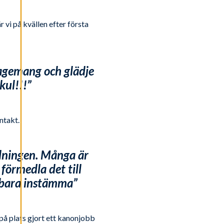
 vi på kvällen efter första
ngagemang och glädje
kul!!!”
ntakt.
tädningen. Många är
förmedla det till
bara instämma”
 på plats gjort ett kanonjobb