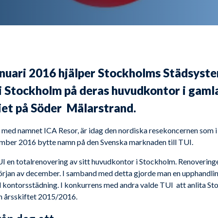
anuari 2016 hjälper Stockholms Städsys
i Stockholm på deras huvudkontor i gaml
et på Söder Mälarstrand.
med namnet ICA Resor, är idag den nordiska resekoncernen som i f
ember 2016 bytte namn på den Svenska marknaden till TUI.
en totalrenovering av sitt huvudkontor i Stockholm. Renoveringe
örjan av december. I samband med detta gjorde man en upphandlin
nd kontorsstädning. I konkurrens med andra valde TUI att anlita 
ån årsskiftet 2015/2016.