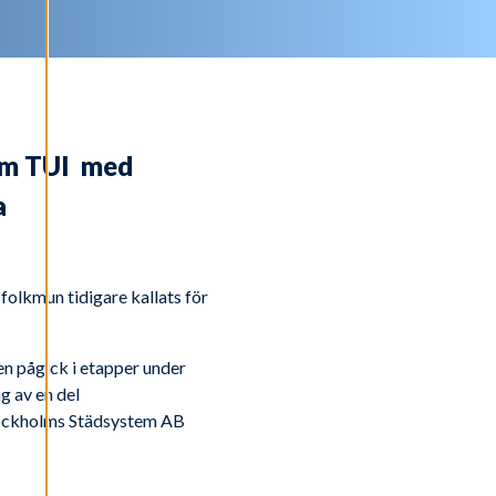
tem TUI med
a
olkmun tidigare kallats för
n pågick i etapper under
g av en del
Stockholms Städsystem AB