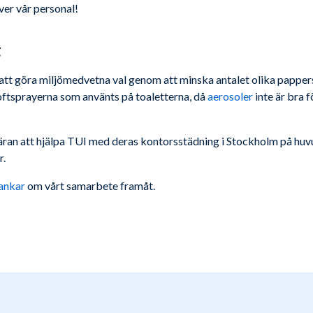
över vår personal!
g
 att göra miljömedvetna val genom att minska antalet olika pappers
oftsprayerna som använts på toaletterna, då
aerosoler
inte är bra f
tt äran att hjälpa TUI med deras kontorsstädning i Stockholm på hu
r.
ankar
om vårt samarbete framåt.