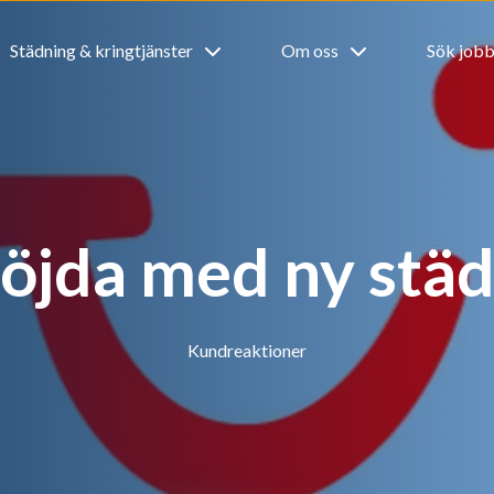
Städning & kringtjänster
Om oss
Sök job
öjda med ny stä
Kundreaktioner