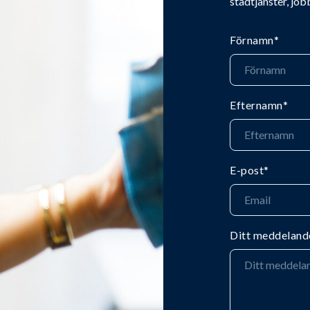
städtjänster, job
Förnamn
*
Efternamn
*
E-post
*
Ditt meddeland